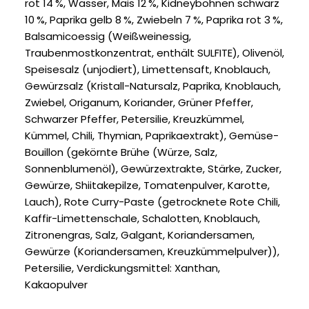
rot 14 %, Wasser, Mais 12 %, Kidneybohnen schwarz
10 %, Paprika gelb 8 %, Zwiebeln 7 %, Paprika rot 3 %,
Balsamicoessig (Weißweinessig,
Traubenmostkonzentrat, enthält SULFITE), Olivenöl,
Speisesalz (unjodiert), Limettensaft, Knoblauch,
Gewürzsalz (Kristall-Natursalz, Paprika, Knoblauch,
Zwiebel, Origanum, Koriander, Grüner Pfeffer,
Schwarzer Pfeffer, Petersilie, Kreuzkümmel,
Kümmel, Chili, Thymian, Paprikaextrakt), Gemüse-
Bouillon (gekörnte Brühe (Würze, Salz,
Sonnenblumenöl), Gewürzextrakte, Stärke, Zucker,
Gewürze, Shiitakepilze, Tomatenpulver, Karotte,
Lauch), Rote Curry-Paste (getrocknete Rote Chili,
Kaffir-Limettenschale, Schalotten, Knoblauch,
Zitronengras, Salz, Galgant, Koriandersamen,
Gewürze (Koriandersamen, Kreuzkümmelpulver)),
Petersilie, Verdickungsmittel: Xanthan,
Kakaopulver